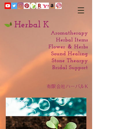
Herbal K
Aromatherapy
Herbal Items
Flower ＆ Herbs
Sound Healing
Stone Thearpy
​Bridal Support
有限会社ハーバルK