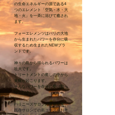
の生命エネルギーの源である
4
つのエレメント「空気・水・大
地・火」を一斉に浴びて癒され
ます。
フォーエレメンツはバリの大地
から生まれたパワーを存分に吸
収するため生まれたNEWブラ
ンドです。
神々の島から得られるパワーは
壮大です。
トリートメントの癒しの中から
覚醒が起こります。
そんなパワーを存分に受け取っ
てください。
​​バリニーズサロンの新規開業、
既存サロンでの新コースをお考